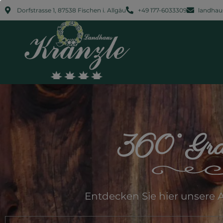
Dorfstrasse 1, 87538 Fischen i. Allgäu
+49 177-6033309​
landhau
360° Gr
Entdecken Sie hier unsere 