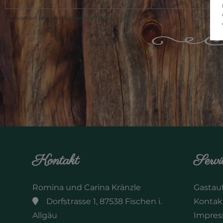
Panoramen powered by
Panorama3d.at
Kontakt
Servi
Romina und Carina Kränzle
Gasta
Dorfstrasse 1, 87538 Fischen i.
Kontak
Allgäu
Impre