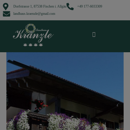
Dorfstrasse 1, 87538 Fischen i. Allgäu
+49 177-6033309​
landhaus.kraenzle@gmail.com