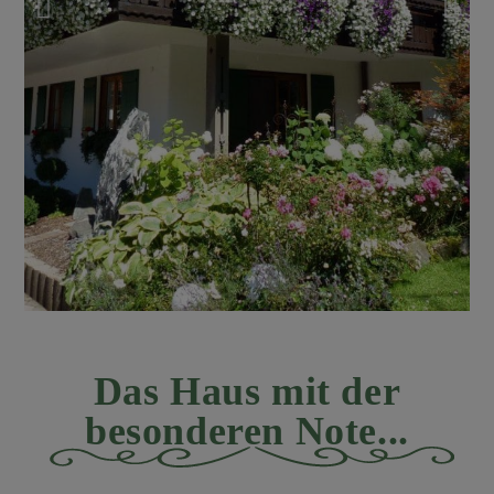
Herzlich
Das Haus mit der
willkommen im
besonderen Note...​
Landhaus