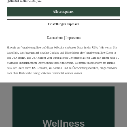
(jederzeit widerruflich) zu.
Alle akzeptieren
Einstellungen anpassen
Appartements
Appartements
Datenschutz
|
Impressum
MEHR
Hinweis zur Verarbeitung Ihrer auf dieser Webseite erhobenen Daten in den USA: Wir weisen Sie
darauf hin, dass bezogen auf einzelne Cookies und Dienstleister eine Verarbeitung Ihrer Daten in
den USA erfolgt. Die USA werden vom Europäischen Gerichtshof als ein Land mit einem nach EU-
Standards unzureichendem Datenschutzniveau eingeschätzt. Es besteht insbesondere das Risiko,
dass Ihre Daten durch US-Behörden, zu Kontroll- und zu Überwachungszwecken, möglicherweise
auch ohne Rechtsbehelfsmöglichkeiten, verarbeitet werden können.
Wellness
Wellness